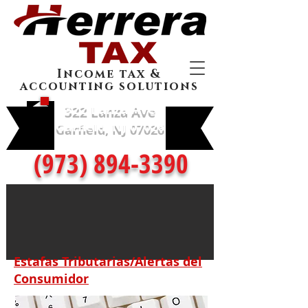
Income tax &
accounting solutions
322 Lanza Ave
Garfield, NJ 07026
(973) 894-3390
Estafas Tributarias/Alertas del
Consumidor