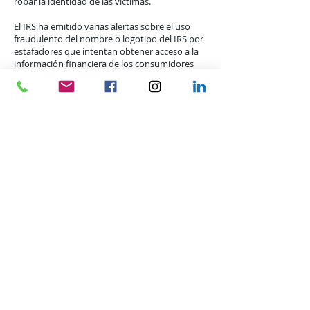
robar la identidad de las víctimas.
El IRS ha emitido varias alertas sobre el uso
fraudulento del nombre o logotipo del IRS por
estafadores que intentan obtener acceso a la
información financiera de los consumidores
para robar su identidad y activos.
Los correos electrónicos fraudulentos están
diseñados para engañar a los contribuyentes
para que crean que se trata de comunicaciones
oficiales del IRS u otros en la industria
tributaria, incluidas las compañías de software
fiscal. Estos esquemas de phishing pueden
buscar información relacionada con
reembolsos, estado civil, confirmación de
información personal, pedidos de
transcripciones y verificación de la información
del PIN.
Esté atento a los correos electrónicos falsos
que parecen provenir de su profesional de
impuestos, solicitando información para un
formulario del IRS. El IRS no requiere
actualizaciones de seguros de vida y