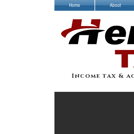
Home
About
Income tax & a