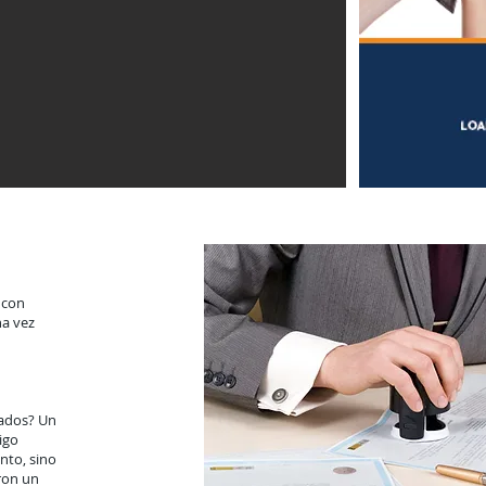
 con
na vez
iados? Un
igo
nto, sino
ron un