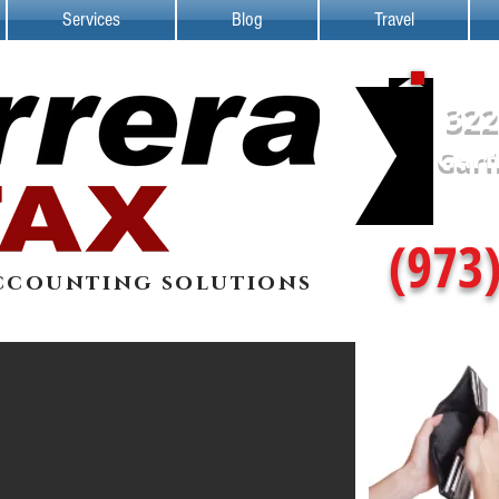
Services
Blog
Travel
322
Garf
(973
ccounting solutions