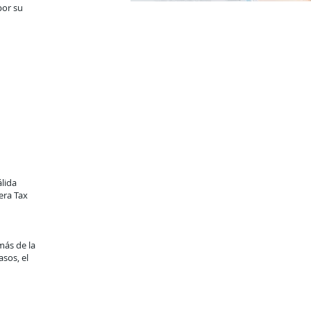
por su
álida
era Tax
ás de la
asos, el