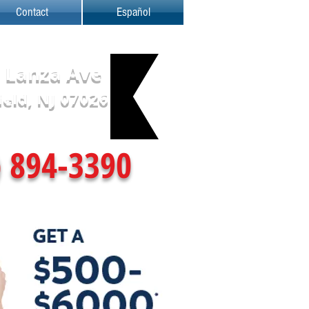
Contact
Español
 Lanza Ave
ield, NJ 07026
) 894-3390